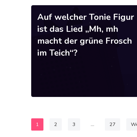
Auf welcher Tonie Figur
ist das Lied „Mh, mh
macht der grüne Frosch
im Teich“?
1
2
3
…
27
We